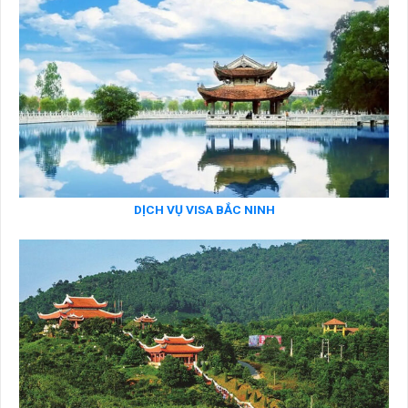
DỊCH VỤ VISA BẮC NINH