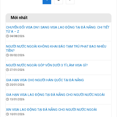
Mới nhất
CHUYỂN ĐỔI VISA DN1 SANG VISA LAO ĐỘNG TẠI ĐÀ NẴNG: CHI TIẾT
TỪ A – Z
04/08/2026
NGƯỜI NƯỚC NGOÀI KHÔNG KHAI BÁO TẠM TRÚ PHẠT BAO NHIÊU
TIỀN?
03/02/2026
NGƯỜI NƯỚC NGOÀI GÓP VỐN DƯỚI 3 TỈ LÀM VISA GÌ?
27/01/2026
GIA HẠN VISA CHO NGƯỜI HÀN QUỐC TẠI ĐÀ NẴNG
20/01/2026
GIA HẠN VISA LAO ĐỘNG TẠI ĐÀ NẴNG CHO NGƯỜI NƯỚC NGOÀI
13/01/2026
XIN VISA LAO ĐỘNG TẠI ĐÀ NẴNG CHO NGƯỜI NƯỚC NGOÀI
10/01/2026