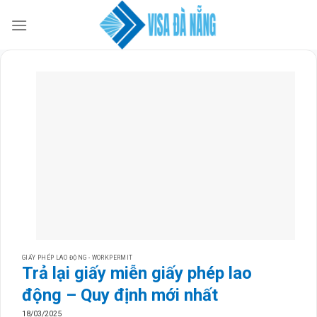
Skip
to
content
GIẤY PHÉP LAO ĐỘNG - WORKPERMIT
Trả lại giấy miễn giấy phép lao
động – Quy định mới nhất
18/03/2025