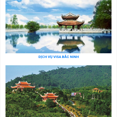
DỊCH VỤ VISA BẮC NINH