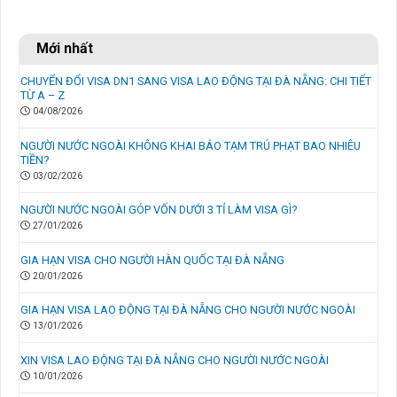
Mới nhất
CHUYỂN ĐỔI VISA DN1 SANG VISA LAO ĐỘNG TẠI ĐÀ NẴNG: CHI TIẾT
TỪ A – Z
04/08/2026
NGƯỜI NƯỚC NGOÀI KHÔNG KHAI BÁO TẠM TRÚ PHẠT BAO NHIÊU
TIỀN?
03/02/2026
NGƯỜI NƯỚC NGOÀI GÓP VỐN DƯỚI 3 TỈ LÀM VISA GÌ?
27/01/2026
GIA HẠN VISA CHO NGƯỜI HÀN QUỐC TẠI ĐÀ NẴNG
20/01/2026
GIA HẠN VISA LAO ĐỘNG TẠI ĐÀ NẴNG CHO NGƯỜI NƯỚC NGOÀI
13/01/2026
XIN VISA LAO ĐỘNG TẠI ĐÀ NẴNG CHO NGƯỜI NƯỚC NGOÀI
10/01/2026