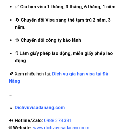
✅
Gia hạn visa 1 tháng, 3 tháng, 6 tháng, 1 năm
🔄
Chuyển đổi Visa sang thẻ tạm trú 2 năm, 3
năm.
🔁
Chuyển đổi công ty bảo lãnh
🔃
Làm giấy phép lao động, miễn giấy phép lao
động
🔎 Xem nhiều hơn tại:
Dịch vụ gia hạn visa tại Đà
Nẵng
…
🔹
Dichvuvisadanang.com
📲
Hotline/Zalo:
0988.378.381
🌐
Website:
www.dichvuvisadanang.com