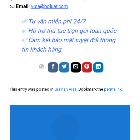
📧
Email:
visa
@hdluat.com
✅ Tư vấn miễn phí 24/7
✅ Hỗ trợ thủ tục trọn gói toàn quốc
✅ Cam kết bảo mật tuyệt đối thông
tin khách hàng
This entry was posted in
Gia hạn Visa
. Bookmark the
permalink
.