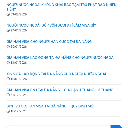
NGƯỜI NƯỚC NGOÀI KHÔNG KHAI BÁO TẠM TRÚ PHẠT BAO NHIÊU
TIỀN?
03/02/2026
NGƯỜI NƯỚC NGOÀI GÓP VỐN DƯỚI 3 TỈ LÀM VISA GÌ?
27/01/2026
GIA HẠN VISA CHO NGƯỜI HÀN QUỐC TẠI ĐÀ NẴNG
20/01/2026
GIA HẠN VISA LAO ĐỘNG TẠI ĐÀ NẴNG CHO NGƯỜI NƯỚC NGOÀI
13/01/2026
XIN VISA LAO ĐỘNG TẠI ĐÀ NẴNG CHO NGƯỜI NƯỚC NGOÀI
10/01/2026
GIA HẠN VISA DN1 TẠI ĐÀ NẴNG – GIA HẠN 1 THÁNG – 3 THÁNG
31/12/2025
DỊCH VỤ GIA HẠN VISA TẠI ĐÀ NẴNG – QUY ĐỊNH MỚI
18/12/2025