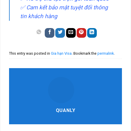
✅ Cam kết bảo mật tuyệt đối thông
tin khách hàng
This entry was posted in
Gia hạn Visa
. Bookmark the
permalink
.
QUANLY