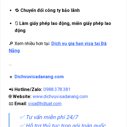
🔁
Chuyển đổi công ty bảo lãnh
🔃
Làm giấy phép lao động, miễn giấy phép lao
động
🔎 Xem nhiều hơn tại:
Dịch vụ gia hạn visa tại Đà
Nẵng
…
🔹
Dichvuvisadanang.com
📲
Hotline/Zalo:
0988.378.381
🌐
Website:
www.dichvuvisadanang.com
📧
Email:
visa
@hdluat.com
✅ Tư vấn miễn phí 24/7
✅ Hỗ trợ thủ tục trọn gói toàn quốc