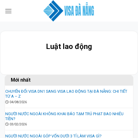
Skip
to
content
Luật lao động
Mới nhất
CHUYỂN ĐỔI VISA DN1 SANG VISA LAO ĐỘNG TẠI ĐÀ NẴNG: CHI TIẾT
TỪ A – Z
04/08/2026
NGƯỜI NƯỚC NGOÀI KHÔNG KHAI BÁO TẠM TRÚ PHẠT BAO NHIÊU
TIỀN?
03/02/2026
NGƯỜI NƯỚC NGOÀI GÓP VỐN DƯỚI 3 TỈ LÀM VISA GÌ?