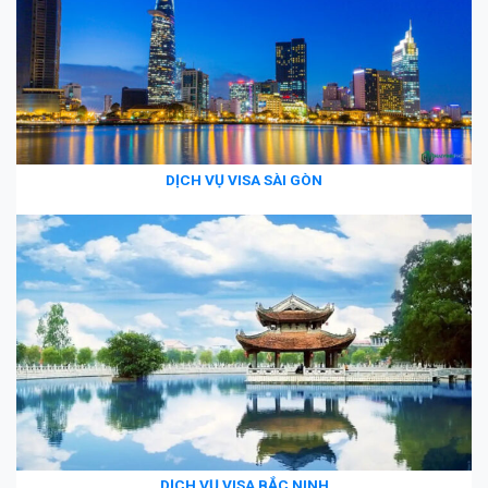
DỊCH VỤ VISA SÀI GÒN
DỊCH VỤ VISA BẮC NINH