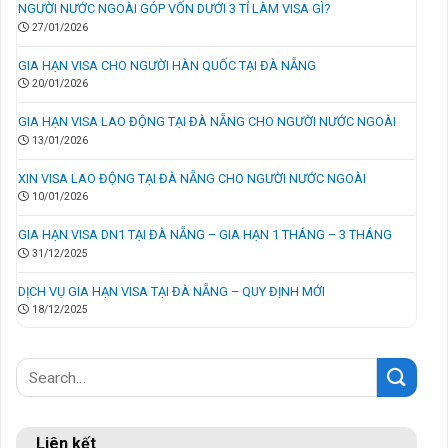
NGƯỜI NƯỚC NGOÀI GÓP VỐN DƯỚI 3 TỈ LÀM VISA GÌ?
27/01/2026
GIA HẠN VISA CHO NGƯỜI HÀN QUỐC TẠI ĐÀ NẴNG
20/01/2026
GIA HẠN VISA LAO ĐỘNG TẠI ĐÀ NẴNG CHO NGƯỜI NƯỚC NGOÀI
13/01/2026
XIN VISA LAO ĐỘNG TẠI ĐÀ NẴNG CHO NGƯỜI NƯỚC NGOÀI
10/01/2026
GIA HẠN VISA DN1 TẠI ĐÀ NẴNG – GIA HẠN 1 THÁNG – 3 THÁNG
31/12/2025
DỊCH VỤ GIA HẠN VISA TẠI ĐÀ NẴNG – QUY ĐỊNH MỚI
18/12/2025
Liên kết