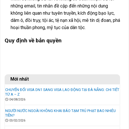
những email, tin nhắn đề cập đến những nội dung
không liên quan như tuyên truyền, kích động bạo lực,
dâm ô, đồi trụy, tội ác, tệ nạn xã hội, mê tín dị đoan, phá
hoại thuần phong, mỹ tục của dân tộc.
Quy định về bản quyền
Mới nhất
CHUYỂN ĐỔI VISA DN1 SANG VISA LAO ĐỘNG TẠI ĐÀ NẴNG: CHI TIẾT
TỪ A – Z
04/08/2026
NGƯỜI NƯỚC NGOÀI KHÔNG KHAI BÁO TẠM TRÚ PHẠT BAO NHIÊU
TIỀN?
03/02/2026