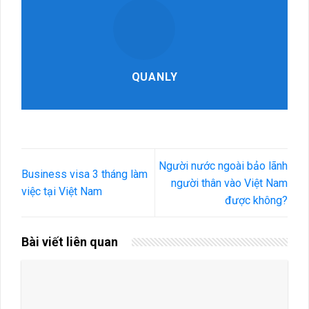
QUANLY
Người nước ngoài bảo lãnh
Business visa 3 tháng làm
người thân vào Việt Nam
việc tại Việt Nam
được không?
Bài viết liên quan