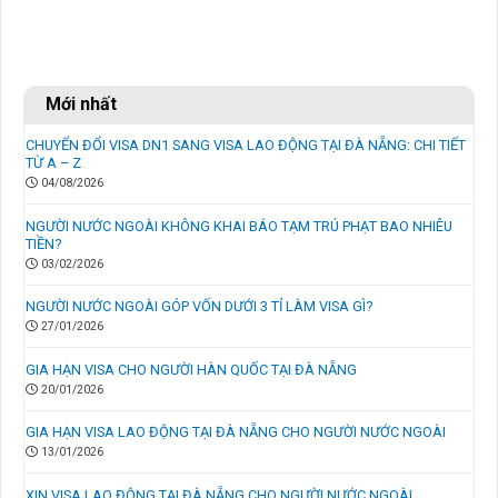
Mới nhất
CHUYỂN ĐỔI VISA DN1 SANG VISA LAO ĐỘNG TẠI ĐÀ NẴNG: CHI TIẾT
TỪ A – Z
04/08/2026
NGƯỜI NƯỚC NGOÀI KHÔNG KHAI BÁO TẠM TRÚ PHẠT BAO NHIÊU
TIỀN?
03/02/2026
NGƯỜI NƯỚC NGOÀI GÓP VỐN DƯỚI 3 TỈ LÀM VISA GÌ?
27/01/2026
GIA HẠN VISA CHO NGƯỜI HÀN QUỐC TẠI ĐÀ NẴNG
20/01/2026
GIA HẠN VISA LAO ĐỘNG TẠI ĐÀ NẴNG CHO NGƯỜI NƯỚC NGOÀI
13/01/2026
XIN VISA LAO ĐỘNG TẠI ĐÀ NẴNG CHO NGƯỜI NƯỚC NGOÀI