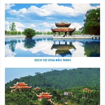
DỊCH VỤ VISA BẮC NINH