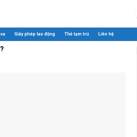
isa
Giấy phép lao động
Thẻ tạm trú
Liên hệ
g?