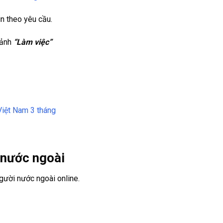
in theo yêu cầu.
cảnh
“Làm việc”
Việt Nam 3 tháng
i nước ngoài
người nước ngoài online.