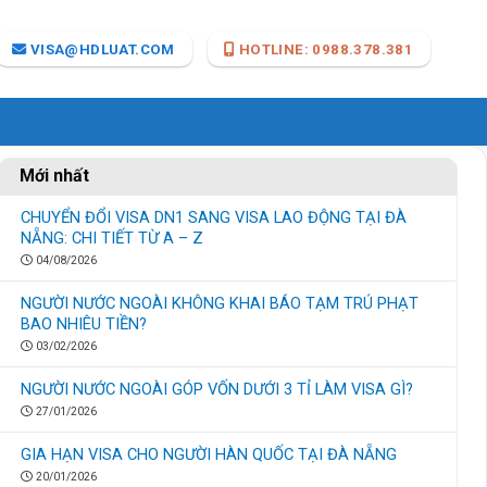
VISA@HDLUAT.COM
HOTLINE: 0988.378.381
Mới nhất
CHUYỂN ĐỔI VISA DN1 SANG VISA LAO ĐỘNG TẠI ĐÀ
NẴNG: CHI TIẾT TỪ A – Z
04/08/2026
NGƯỜI NƯỚC NGOÀI KHÔNG KHAI BÁO TẠM TRÚ PHẠT
BAO NHIÊU TIỀN?
03/02/2026
NGƯỜI NƯỚC NGOÀI GÓP VỐN DƯỚI 3 TỈ LÀM VISA GÌ?
27/01/2026
GIA HẠN VISA CHO NGƯỜI HÀN QUỐC TẠI ĐÀ NẴNG
20/01/2026