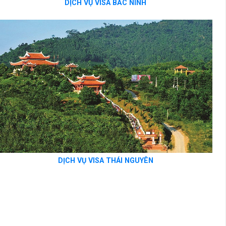
DỊCH VỤ VISA BẮC NINH
DỊCH VỤ VISA THÁI NGUYÊN