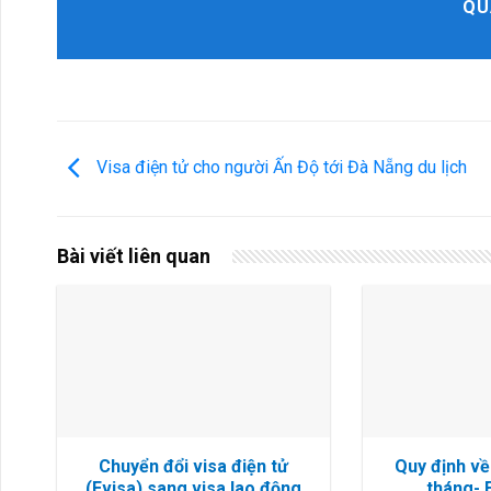
QU
Visa điện tử cho người Ấn Độ tới Đà Nẵng du lịch
Bài viết liên quan
Chuyển đổi visa điện tử
Quy định về 
(Evisa) sang visa lao động
tháng- 